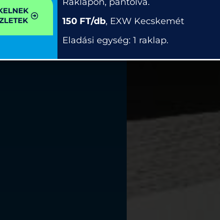
Raklapon, pántolva.
KELNEK
150 FT/db
, EXW Kecskemét
ZLETEK
Eladási egység: 1 raklap.