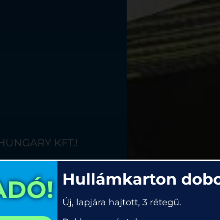
HUNGARY KFT.!
ATERIAL
Hullámkarton dob
ADÓ!
Új, lapjára hajtott, 3 rétegű.