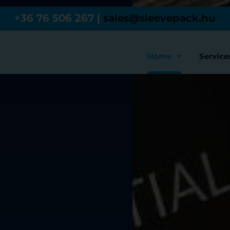
+36 76 506 267 |
sales@sleevepack.hu
Home
Service