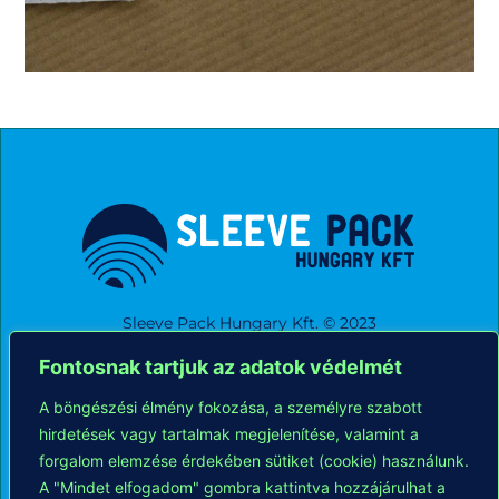
Sleeve Pack Hungary Kft. © 2023
Fontosnak tartjuk az adatok védelmét
Elérhetőségek
A böngészési élmény fokozása, a személyre szabott
6000 Kecskemét, Wéber Ede utca 10/A.
hirdetések vagy tartalmak megjelenítése, valamint a
forgalom elemzése érdekében sütiket (cookie) használunk.
Tel.: +36 76 506 267
A "Mindet elfogadom" gombra kattintva hozzájárulhat a